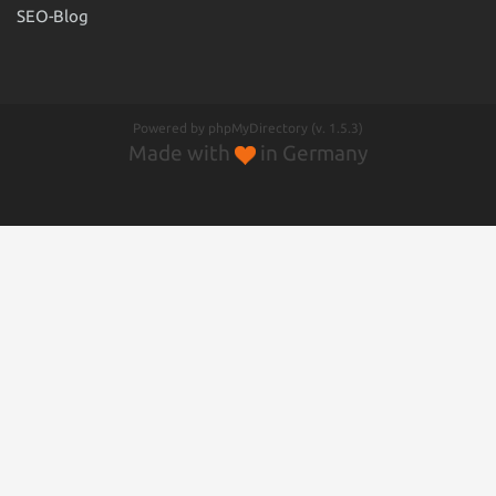
SEO-Blog
Powered by phpMyDirectory
(v. 1.5.3)
Made with
in Germany